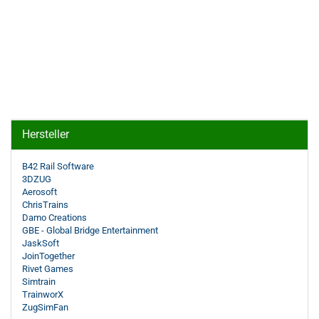
Hersteller
B42 Rail Software
3DZUG
Aerosoft
ChrisTrains
Damo Creations
GBE - Global Bridge Entertainment
JaskSoft
JoinTogether
Rivet Games
Simtrain
TrainworX
ZugSimFan