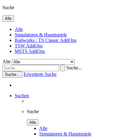
Suche
Alle
Alle
Simulatoren & Hauptspiele
Railworks / TS Classic AddOns
TSW AddOns
MSTS AddOns
Alle
Suche...
Erweiterte Suche
Suche...
Suchen
Suche
Alle
Alle
Simulatoren & Hauptspiele