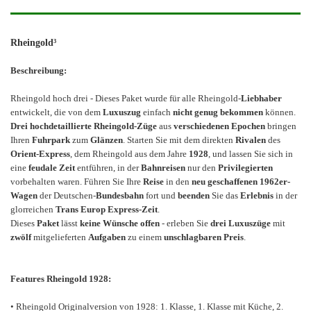
Rheingold³
Beschreibung:
Rheingold hoch drei - Dieses Paket wurde für alle Rheingold-
Liebhaber
entwickelt, die von dem
Luxuszug
einfach
nicht genug bekommen
können.
Drei hochdetaillierte Rheingold-Züge
aus
verschiedenen Epochen
bringen
Ihren
Fuhrpark
zum
Glänzen
. Starten Sie mit dem direkten
Rivalen
des
Orient-Express
, dem Rheingold aus dem Jahre
1928
, und lassen Sie sich in
eine
feudale Zeit
entführen, in der
Bahnreisen
nur den
Privilegierten
vorbehalten waren. Führen Sie Ihre
Reise
in den
neu geschaffenen 1962er-
Wagen
der Deutschen-
Bundesbahn
fort und
beenden
Sie das
Erlebnis
in der
glorreichen
Trans Europ Express-Zeit
.
Dieses
Paket
lässt
keine Wünsche offen
- erleben Sie
drei Luxuszüge
mit
zwölf
mitgelieferten
Aufgaben
zu einem
unschlagbaren Preis
.
Features Rheingold 1928:
• Rheingold Originalversion von 1928: 1. Klasse, 1. Klasse mit Küche, 2.