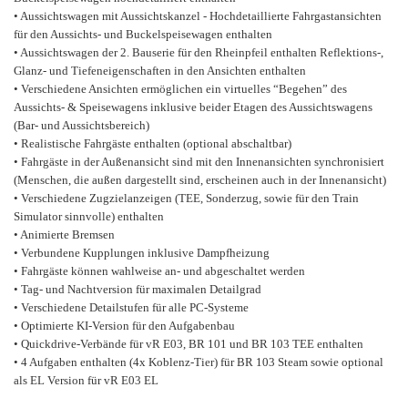
• Aussichtswagen mit Aussichtskanzel - Hochdetaillierte Fahrgastansichten
für den Aussichts- und Buckelspeisewagen enthalten
• Aussichtswagen der 2. Bauserie für den Rheinpfeil enthalten Reflektions-,
Glanz- und Tiefeneigenschaften in den Ansichten enthalten
• Verschiedene Ansichten ermöglichen ein virtuelles “Begehen” des
Aussichts- & Speisewagens inklusive beider Etagen des Aussichtswagens
(Bar- und Aussichtsbereich)
• Realistische Fahrgäste enthalten (optional abschaltbar)
• Fahrgäste in der Außenansicht sind mit den Innenansichten synchronisiert
(Menschen, die außen dargestellt sind, erscheinen auch in der Innenansicht)
• Verschiedene Zugzielanzeigen (TEE, Sonderzug, sowie für den Train
Simulator sinnvolle) enthalten
• Animierte Bremsen
• Verbundene Kupplungen inklusive Dampfheizung
• Fahrgäste können wahlweise an- und abgeschaltet werden
• Tag- und Nachtversion für maximalen Detailgrad
• Verschiedene Detailstufen für alle PC-Systeme
• Optimierte KI-Version für den Aufgabenbau
• Quickdrive-Verbände für vR E03, BR 101 und BR 103 TEE enthalten
• 4 Aufgaben enthalten (4x Koblenz-Tier) für BR 103 Steam sowie optional
als EL Version für vR E03 EL