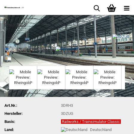
Rheingold³
Art.Nr.:
3DRH3
Hersteller:
3DZUG
Basis:
Railworks / Trainsimulator Classic
Land:
Deutschland