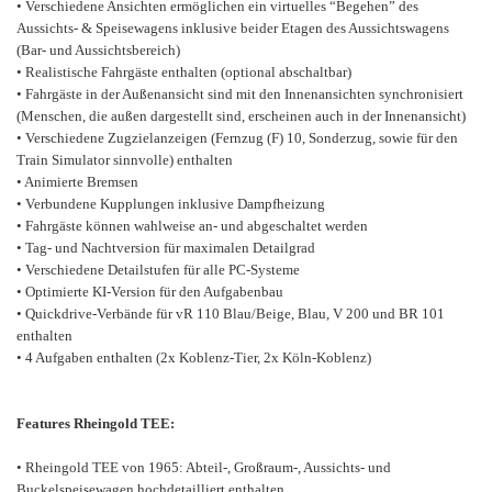
• Verschiedene Ansichten ermöglichen ein virtuelles “Begehen” des
Aussichts- & Speisewagens inklusive beider Etagen des Aussichtswagens
(Bar- und Aussichtsbereich)
• Realistische Fahrgäste enthalten (optional abschaltbar)
• Fahrgäste in der Außenansicht sind mit den Innenansichten synchronisiert
(Menschen, die außen dargestellt sind, erscheinen auch in der Innenansicht)
• Verschiedene Zugzielanzeigen (Fernzug (F) 10, Sonderzug, sowie für den
Train Simulator sinnvolle) enthalten
• Animierte Bremsen
• Verbundene Kupplungen inklusive Dampfheizung
• Fahrgäste können wahlweise an- und abgeschaltet werden
• Tag- und Nachtversion für maximalen Detailgrad
• Verschiedene Detailstufen für alle PC-Systeme
• Optimierte KI-Version für den Aufgabenbau
• Quickdrive-Verbände für vR 110 Blau/Beige, Blau, V 200 und BR 101
enthalten
• 4 Aufgaben enthalten (2x Koblenz-Tier, 2x Köln-Koblenz)
Features Rheingold TEE:
• Rheingold TEE von 1965: Abteil-, Großraum-, Aussichts- und
Buckelspeisewagen hochdetailliert enthalten