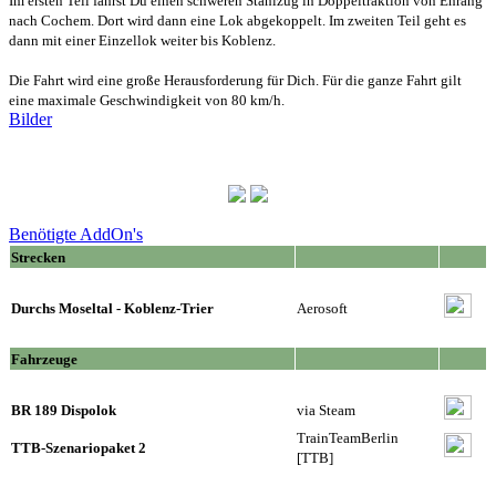
Im ersten Teil fährst Du einen schweren Stahlzug in Doppeltraktion von Ehrang
nach Cochem. Dort wird dann eine Lok abgekoppelt. Im zweiten Teil geht es
dann mit einer Einzellok weiter bis Koblenz.
Die Fahrt wird eine große Herausforderung für Dich. Für die ganze Fahrt gilt
eine maximale Geschwindigkeit von 80 km/h.
Bilder
Benötigte AddOn's
Strecken
Durchs Moseltal - Koblenz-Trier
Aerosoft
Fahrzeuge
BR 189 Dispolok
via Steam
TrainTeamBerlin
TTB-Szenariopaket 2
[TTB]