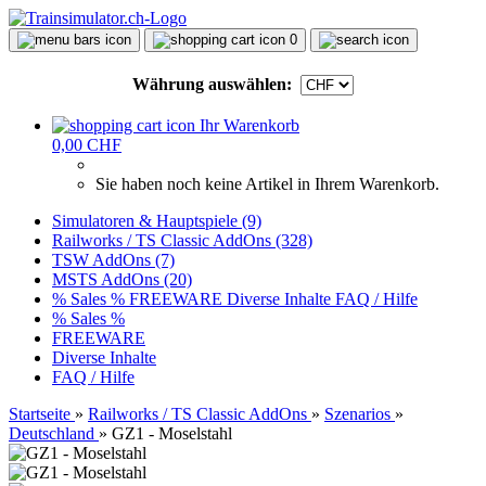
0
Währung auswählen:
Ihr Warenkorb
0,00 CHF
Sie haben noch keine Artikel in Ihrem Warenkorb.
Simulatoren & Hauptspiele (9)
Railworks / TS Classic AddOns (328)
TSW AddOns (7)
MSTS AddOns (20)
% Sales %
FREEWARE
Diverse Inhalte
FAQ / Hilfe
% Sales %
FREEWARE
Diverse Inhalte
FAQ / Hilfe
Startseite
»
Railworks / TS Classic AddOns
»
Szenarios
»
Deutschland
»
GZ1 - Moselstahl